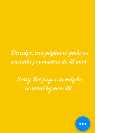
Desculpe, essa página só pode ser
acessada por maiores de 18 anos.
Sorry, this page can only be
accessed by over 18s.